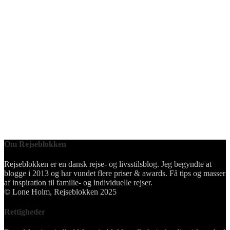
Om Rejseblokken
Rejseblokken er en dansk rejse- og livsstilsblog. Jeg begyndte at
blogge i 2013 og har vundet flere priser & awards. Få tips og masser
af inspiration til familie- og individuelle rejser.
© Lone Holm, Rejseblokken 2025
Rettigheder