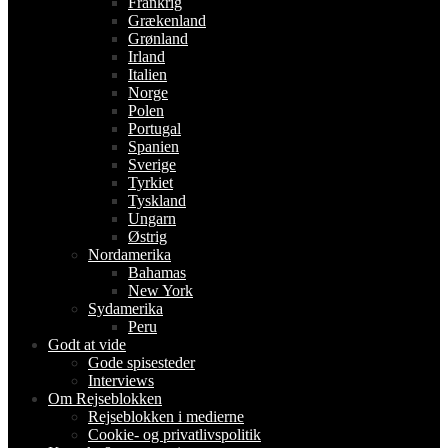
Frankrig
Grækenland
Grønland
Irland
Italien
Norge
Polen
Portugal
Spanien
Sverige
Tyrkiet
Tyskland
Ungarn
Østrig
Nordamerika
Bahamas
New York
Sydamerika
Peru
Godt at vide
Gode spisesteder
Interviews
Om Rejseblokken
Rejseblokken i medierne
Cookie- og privatlivspolitik