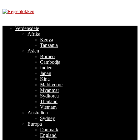
Videre
til
indhold
Verdensdele
Afrika
Kenya
Tanzania
Asien
Borneo
Cambodja
Indien
Japan
Kina
Maldiverne
Myanmar
Sydkorea
Thailand
Vietnam
Australien
Sydney
Europa
Danmark
England