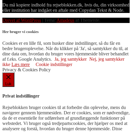
Du må kopiere indhold fra rejseblokken.dk, hvis du, din virksomhed
eller institution har indgået en aftale med Copydan Tekst & Node.
Drevet af WordPress
|
Tema:
Amadeus
af Themeisle.
Her bruger vi cookies
Cookies er en lille fil, som husker dine indstillinger, så du får en
bedre brugeroplevelse. Når du klikker på 'Ja', så samtykker du til, at
dine data om, hvordan du bruger vores hjemmeside bliver behandlet
af f.eks. Google Analytics.
Ja, jeg samtykker
Nej, jeg samtykker
ikke
Læs mere
Cookie indstillinger
Privacy & Cookies Policy
Luk
Privat indstillinger
Rejseblokken bruger cookies til at forbedre din oplevelse, mens du
navigerer gennem hjemmesiden. Der er cookies, som er nødvendige,
da de er essentielle for udførelsen af ​​grundlæggende funktioner på
webstedet. Vi bruger også tredjepartscookies, der hjælper os med at
analysere og forstå, hvordan du bruger denne hjemmeside. Disse