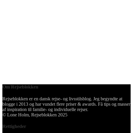
Om Rejseblokken
Rejseblokken er en dansk rejse- og livsstilsblog. Jeg begyndte at
blogge i 2013 og har vundet flere priser & awards. Få tips og masser
af inspiration til familie- og individuelle rejser.
© Lone Holm, Rejseblokken 2025
Rettigheder