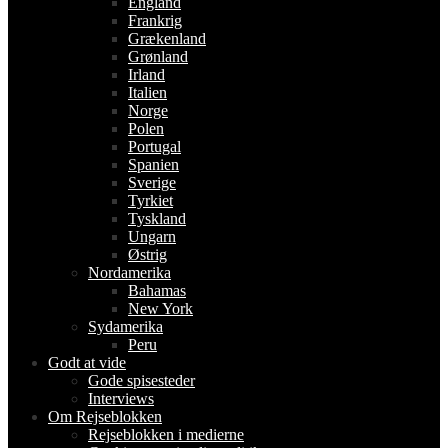
England
Frankrig
Grækenland
Grønland
Irland
Italien
Norge
Polen
Portugal
Spanien
Sverige
Tyrkiet
Tyskland
Ungarn
Østrig
Nordamerika
Bahamas
New York
Sydamerika
Peru
Godt at vide
Gode spisesteder
Interviews
Om Rejseblokken
Rejseblokken i medierne