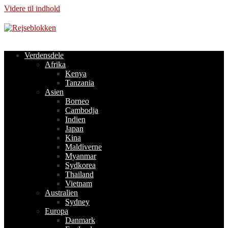
Videre til indhold
Verdensdele
Afrika
Kenya
Tanzania
Asien
Borneo
Cambodja
Indien
Japan
Kina
Maldiverne
Myanmar
Sydkorea
Thailand
Vietnam
Australien
Sydney
Europa
Danmark