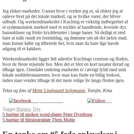
Jeg elsker markeder. Uanset hvor i verden jeg er, så elsker jeg at
opleve livet på det lokale marked, og se hvilke varer, der bliver
udbudt. Og weekendmarkedet i Kuching er virkelig indbegrebet af
et sydøstasiatisk marked med et mylder af handlende, levende dyr,
bananklaser og friske krydderurter i lange baner. Så dejligt et sted
bare at tulle rundt en formiddag, og drømme om alt det lækre mad,
man kunne købe og tilberede her, hvis man da bare lige havde
adgang til et køkken.
Weekendmarkedet ligger lidt udenfor Kuchings centrum og floden,
hvor de fleste rejsende bor. Men det er blot en kort taxatur derud og
tilbage igen. Området omkring markedet er i øvrigt fyldt med små
lokale nuddelrestaurenter, hvor man kan finde en billig frokost,
inden man vender tilbage til det mere rolige liv langs floden igen.
Tekst og foto af
Mette Lindgaard Seligmann
, Tainjin, Kina
Del på Facebook
Følg
Tagget
Borneo
,
Dyr
Indlægsnavigation
5 hurtige til spoken word-digter Peter Dyreborg
5 hurtige til filminstruktør Theis Molin