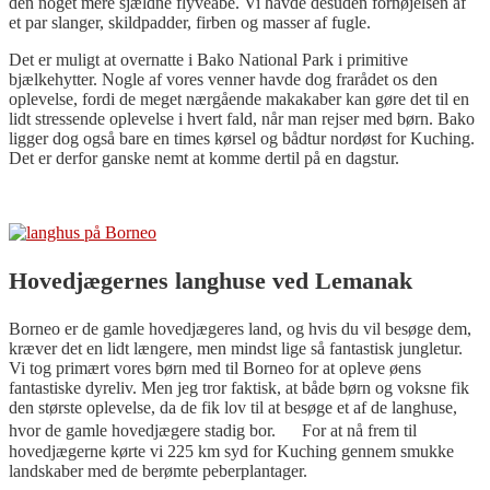
den noget mere sjældne flyveabe. Vi havde desuden fornøjelsen af
et par slanger, skildpadder, firben og masser af fugle.
Det er muligt at overnatte i Bako National Park i primitive
bjælkehytter. Nogle af vores venner havde dog frarådet os den
oplevelse, fordi de meget nærgående makakaber kan gøre det til en
lidt stressende oplevelse i hvert fald, når man rejser med børn. Bako
ligger dog også bare en times kørsel og bådtur nordøst for Kuching.
Det er derfor ganske nemt at komme dertil på en dagstur.
Hovedjægernes langhuse ved Lemanak
Borneo er de gamle hovedjægeres land, og hvis du vil besøge dem,
kræver det en lidt længere, men mindst lige så fantastisk jungletur.
Vi tog primært vores børn med til Borneo for at opleve øens
fantastiske dyreliv. Men jeg tror faktisk, at både børn og voksne fik
den største oplevelse, da de fik lov til at besøge et af de langhuse,
hvor de gamle hovedjægere stadig bor. For at nå frem til
hovedjægerne kørte vi 225 km syd for Kuching gennem smukke
landskaber med de berømte peberplantager.