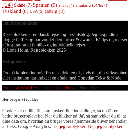
(14)
Spanien
(9)
Skåne
(7)
Thailand
(6)
Strand
(4)
Tog
(3)
Tyskland
(8)
Østrig
(8)
USA
(5)
Om Rejseblokken
Rejseblokken er en dansk rejse- og livsstilsblog. Jeg begyndte at
blogge i 2013 og har vundet flere priser & awards. Få tips og masser
af inspiration til familie- og individuelle rejser.
© Lone Holm, Rejseblokken 2025
Rettigheder
Du må kopiere indhold fra rejseblokken.dk, hvis du, din virksomhed
eller institution har indgået en aftale med Copydan Tekst & Node.
Drevet af WordPress
|
Tema:
Amadeus
af Themeisle.
Her bruger vi cookies
Cookies er en lille fil, som husker dine indstillinger, så du får en
bedre brugeroplevelse. Når du klikker på 'Ja', så samtykker du til, at
dine data om, hvordan du bruger vores hjemmeside bliver behandlet
af f.eks. Google Analytics.
Ja, jeg samtykker
Nej, jeg samtykker