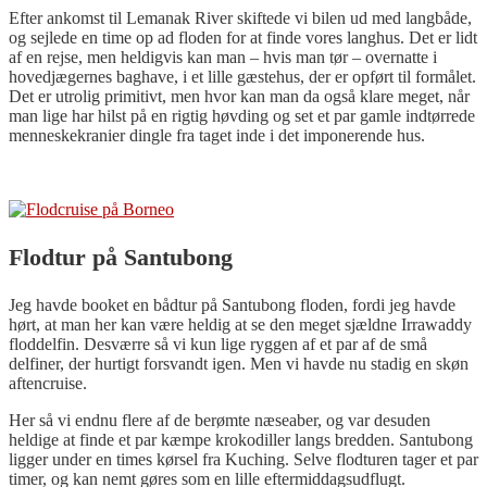
Efter ankomst til Lemanak River skiftede vi bilen ud med langbåde,
og sejlede en time op ad floden for at finde vores langhus. Det er lidt
af en rejse, men heldigvis kan man – hvis man tør – overnatte i
hovedjægernes baghave, i et lille gæstehus, der er opført til formålet.
Det er utrolig primitivt, men hvor kan man da også klare meget, når
man lige har hilst på en rigtig høvding og set et par gamle indtørrede
menneskekranier dingle fra taget inde i det imponerende hus.
Flodtur på Santubong
Jeg havde booket en bådtur på Santubong floden, fordi jeg havde
hørt, at man her kan være heldig at se den meget sjældne Irrawaddy
floddelfin. Desværre så vi kun lige ryggen af et par af de små
delfiner, der hurtigt forsvandt igen. Men vi havde nu stadig en skøn
aftencruise.
Her så vi endnu flere af de berømte næseaber, og var desuden
heldige at finde et par kæmpe krokodiller langs bredden. Santubong
ligger under en times kørsel fra Kuching. Selve flodturen tager et par
timer, og kan nemt gøres som en lille eftermiddagsudflugt.