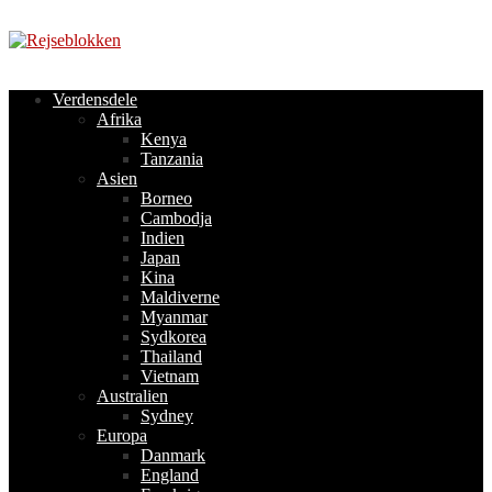
Videre
til
indhold
Verdensdele
Afrika
Kenya
Tanzania
Asien
Borneo
Cambodja
Indien
Japan
Kina
Maldiverne
Myanmar
Sydkorea
Thailand
Vietnam
Australien
Sydney
Europa
Danmark
England