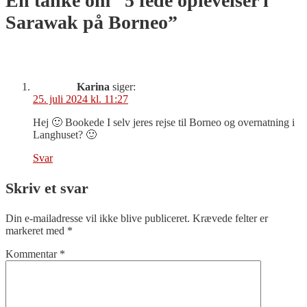
En tanke om “
5 fede oplevelser i
Sarawak på Borneo
”
Karina
siger:
25. juli 2024 kl. 11:27
Hej 🙂 Bookede I selv jeres rejse til Borneo og overnatning i
Langhuset? 🙂
Svar
Skriv et svar
Din e-mailadresse vil ikke blive publiceret.
Krævede felter er
markeret med
*
Kommentar
*