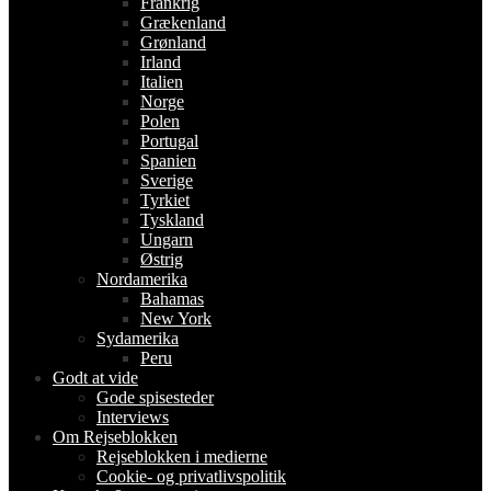
Frankrig
Grækenland
Grønland
Irland
Italien
Norge
Polen
Portugal
Spanien
Sverige
Tyrkiet
Tyskland
Ungarn
Østrig
Nordamerika
Bahamas
New York
Sydamerika
Peru
Godt at vide
Gode spisesteder
Interviews
Om Rejseblokken
Rejseblokken i medierne
Cookie- og privatlivspolitik