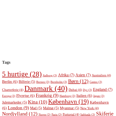
Tags
5 hurtige
(28)
Afrika
(7)
Asien
(7)
Australien
(4)
Aalborg
(3)
Børn
(12)
Berlin
(6)
Bilferie
(5)
Borneo
(3)
Bornholm
(3)
Casino
(3)
Danmark
(40)
England
(7)
Charterferie
(4)
Dubai
(4)
Dyr
(3)
Frankrig
(9)
Flyrejse
(6)
Italien
(6)
Europa
(3)
Hamborg
(3)
Japan
(3)
København
(19)
Kina
(10)
København
Julemarkeder
(5)
London
(9)
(6)
Mad
(5)
Malmø
(5)
Myanmar
(5)
New York
(4)
Skiferie
Nordjylland
(12)
Portugal
(4)
Norge
(3)
Paris
(3)
Sabbatår
(3)