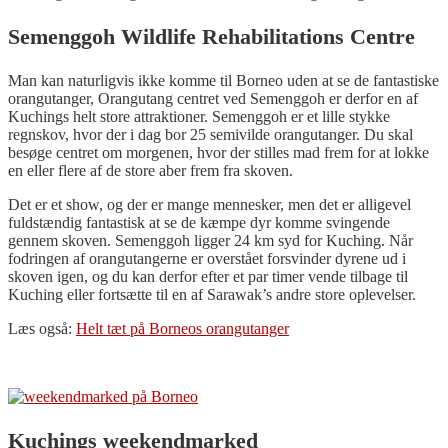
Semenggoh Wildlife Rehabilitations Centre
Man kan naturligvis ikke komme til Borneo uden at se de fantastiske
orangutanger, Orangutang centret ved Semenggoh er derfor en af
Kuchings helt store attraktioner. Semenggoh er et lille stykke
regnskov, hvor der i dag bor 25 semivilde orangutanger. Du skal
besøge centret om morgenen, hvor der stilles mad frem for at lokke
en eller flere af de store aber frem fra skoven.
Det er et show, og der er mange mennesker, men det er alligevel
fuldstændig fantastisk at se de kæmpe dyr komme svingende
gennem skoven. Semenggoh ligger 24 km syd for Kuching. Når
fodringen af orangutangerne er overstået forsvinder dyrene ud i
skoven igen, og du kan derfor efter et par timer vende tilbage til
Kuching eller fortsætte til en af Sarawak’s andre store oplevelser.
Læs også:
Helt tæt på Borneos orangutanger
Kuchings weekendmarked