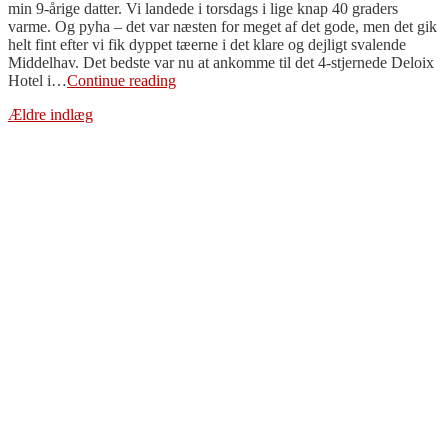
min 9-årige datter. Vi landede i torsdags i lige knap 40 graders
varme. Og pyha – det var næsten for meget af det gode, men det gik
helt fint efter vi fik dyppet tæerne i det klare og dejligt svalende
Middelhav. Det bedste var nu at ankomme til det 4-stjernede Deloix
Spanien:
Hotel i…
Continue reading
Billeder
Navigation
Ældre indlæg
fra
vores
til
badeferie
i
indlæg
Benidorm