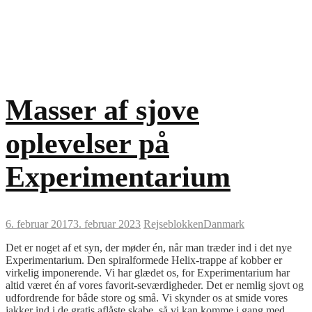
Masser af sjove
oplevelser på
Experimentarium
6. februar 2017
3. februar 2023
Rejseblokken
Danmark
Det er noget af et syn, der møder én, når man træder ind i det nye
Experimentarium. Den spiralformede Helix-trappe af kobber er
virkelig imponerende. Vi har glædet os, for Experimentarium har
altid været én af vores favorit-seværdigheder. Det er nemlig sjovt og
udfordrende for både store og små. Vi skynder os at smide vores
jakker ind i de gratis aflåste skabe, så vi kan komme i gang med