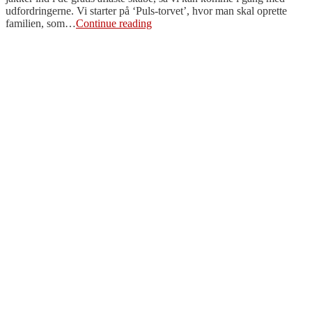
udfordringerne. Vi starter på ‘Puls-torvet’, hvor man skal oprette
Masser
familien, som…
Continue reading
af
sjove
oplevelser
på
Experimentarium