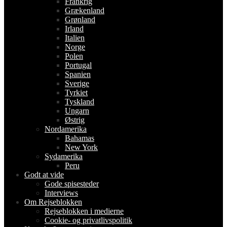
Frankrig
Grækenland
Grønland
Irland
Italien
Norge
Polen
Portugal
Spanien
Sverige
Tyrkiet
Tyskland
Ungarn
Østrig
Nordamerika
Bahamas
New York
Sydamerika
Peru
Godt at vide
Gode spisesteder
Interviews
Om Rejseblokken
Rejseblokken i medierne
Cookie- og privatlivspolitik