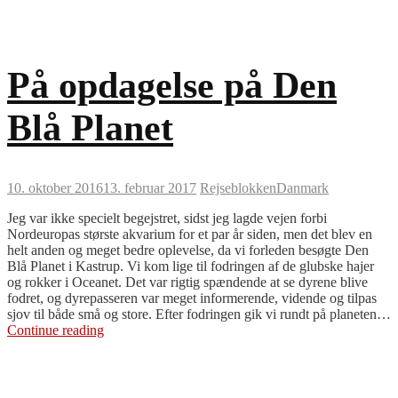
På opdagelse på Den
Blå Planet
10. oktober 2016
13. februar 2017
Rejseblokken
Danmark
Jeg var ikke specielt begejstret, sidst jeg lagde vejen forbi
Nordeuropas største akvarium for et par år siden, men det blev en
helt anden og meget bedre oplevelse, da vi forleden besøgte Den
Blå Planet i Kastrup. Vi kom lige til fodringen af de glubske hajer
og rokker i Oceanet. Det var rigtig spændende at se dyrene blive
fodret, og dyrepasseren var meget informerende, vidende og tilpas
sjov til både små og store. Efter fodringen gik vi rundt på planeten…
På
Continue reading
opdagelse
på
Den
Blå