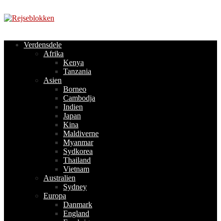
Videre
til
indhold
Verdensdele
Afrika
Kenya
Tanzania
Asien
Borneo
Cambodja
Indien
Japan
Kina
Maldiverne
Myanmar
Sydkorea
Thailand
Vietnam
Australien
Sydney
Europa
Danmark
England