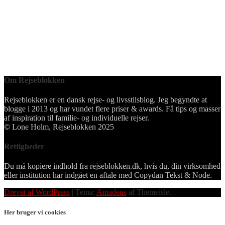
Om Rejseblokken
Rejseblokken er en dansk rejse- og livsstilsblog. Jeg begyndte at
blogge i 2013 og har vundet flere priser & awards. Få tips og masser
af inspiration til familie- og individuelle rejser.
© Lone Holm, Rejseblokken 2025
Rettigheder
Du må kopiere indhold fra rejseblokken.dk, hvis du, din virksomhed
eller institution har indgået en aftale med Copydan Tekst & Node.
Drevet af WordPress
|
Tema:
Amadeus
af Themeisle.
Her bruger vi cookies