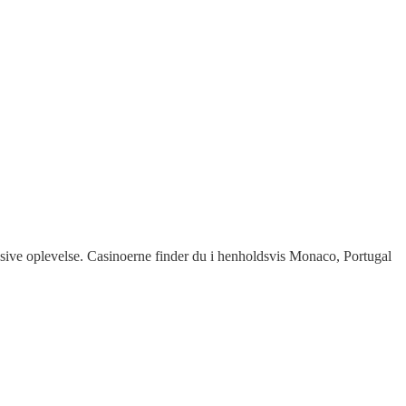
usive oplevelse. Casinoerne finder du i henholdsvis Monaco, Portugal