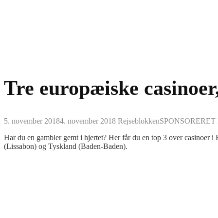
Tre europæiske casinoer
5. november 2018
4. november 2018
Rejseblokken
SPONSORERET
Har du en gambler gemt i hjertet? Her får du en top 3 over casinoer i
(Lissabon) og Tyskland (Baden-Baden).