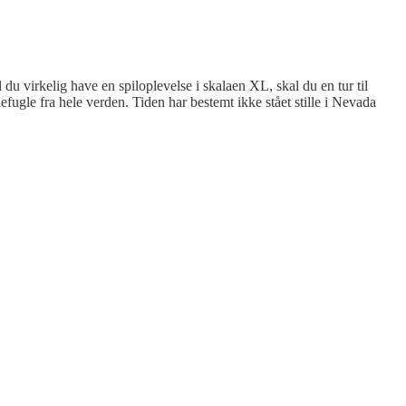
u virkelig have en spiloplevelse i skalaen XL, skal du en tur til
efugle fra hele verden. Tiden har bestemt ikke stået stille i Nevada