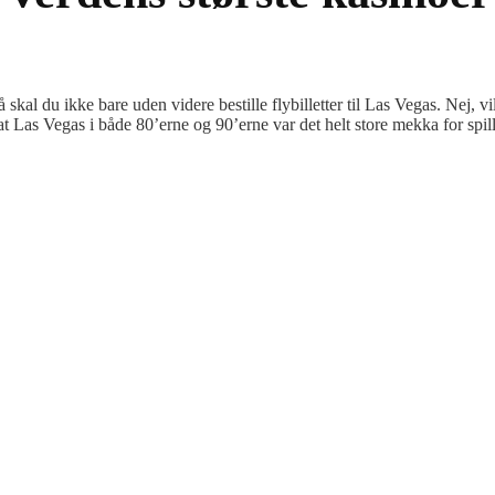
u ikke bare uden videre bestille flybilletter til Las Vegas. Nej, vil d
at Las Vegas i både 80’erne og 90’erne var det helt store mekka for spill