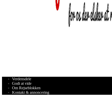
Verdensdele
Godt at vide
Om Rejseblokken
Kontakt & annoncering