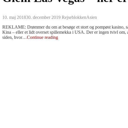
10. maj 2018
30. december 2019
Rejseblokken
Asien
REKLAME: Drømmer du om at besøge et stort og pompøst kasino, så skal d
Kina – eller et lidt overset spillemekka i USA. Der er ingen tvivl om, 
Glem
siden, hvor…
Continue reading
Las
Vegas
–
her
er
verdens
største
kasinoer