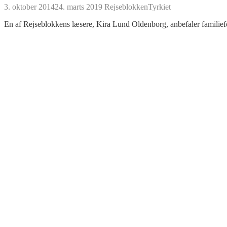
3. oktober 2014
24. marts 2019
Rejseblokken
Tyrkiet
En af Rejseblokkens læsere, Kira Lund Oldenborg, anbefaler familiefer