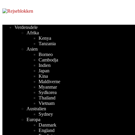
Videre
til
indhold
Verdensdele
Afrika
Kenya
Tanzania
Asien
Borneo
Cambodja
Indien
Japan
Kina
Maldiverne
Myanmar
Sydkorea
Thailand
Vietnam
Australien
Sydney
Europa
Danmark
England