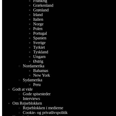
Frankrig
Grækenland
Grønland
Irland
Italien
Norge
Polen
Portugal
Spanien
Sverige
Tyrkiet
Tyskland
Ungarn
Østrig
Nordamerika
Bahamas
New York
Sydamerika
Peru
Godt at vide
Gode spisesteder
Interviews
Om Rejseblokken
Rejseblokken i medierne
Cookie- og privatlivspolitik