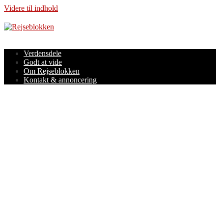
Videre til indhold
Verdensdele
Godt at vide
Om Rejseblokken
Kontakt & annoncering