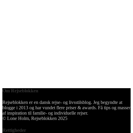
Om Rejseblokken
Rejseblokken er en dansk rejse- og livsstilsblog. Jeg begyndte at
blogge i 2013 og har vundet flere priser & awards. Få tips og masser
af inspiration til familie- og individuelle rejser.
© Lone Holm, Rejseblokken 2025
Rettigheder