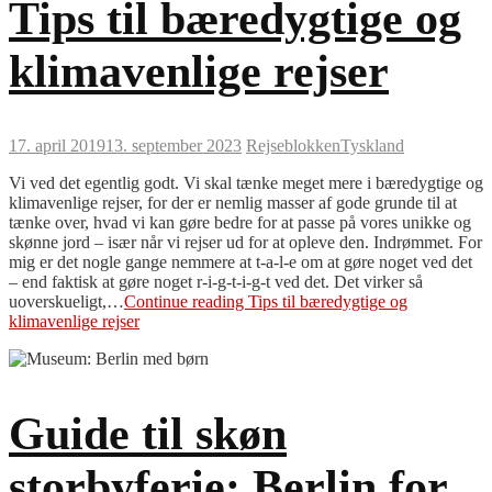
Tips til bæredygtige og
klimavenlige rejser
17. april 2019
13. september 2023
Rejseblokken
Tyskland
Vi ved det egentlig godt. Vi skal tænke meget mere i bæredygtige og
klimavenlige rejser, for der er nemlig masser af gode grunde til at
tænke over, hvad vi kan gøre bedre for at passe på vores unikke og
skønne jord – især når vi rejser ud for at opleve den. Indrømmet. For
mig er det nogle gange nemmere at t-a-l-e om at gøre noget ved det
– end faktisk at gøre noget r-i-g-t-i-g-t ved det. Det virker så
uoverskueligt,…
Continue reading
Tips til bæredygtige og
klimavenlige rejser
Guide til skøn
storbyferie: Berlin for