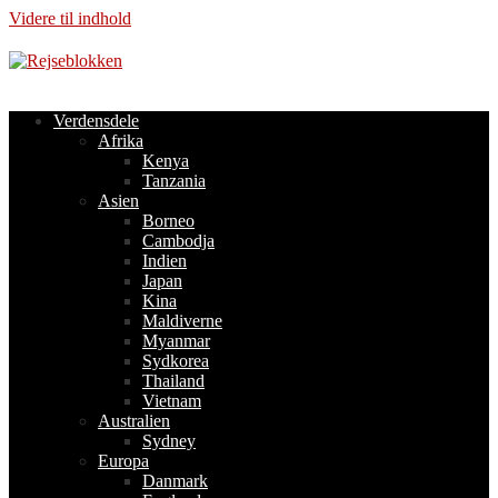
Videre til indhold
Verdensdele
Afrika
Kenya
Tanzania
Asien
Borneo
Cambodja
Indien
Japan
Kina
Maldiverne
Myanmar
Sydkorea
Thailand
Vietnam
Australien
Sydney
Europa
Danmark