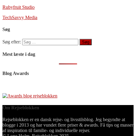
Rubyfruit Studio
TechSavvy Media
Søg
Søg efter:
Mest læste i dag
Blog Awards
Om Rejseblokken
Rejseblokken er en dansk rejse- og livsstilsblog. Jeg begyndte at
blogge i 2013 og har vundet flere priser & awards. Få tips og masser
af inspiration til familie- og individuelle rejser.
© Lone Holm, Rejseblokken 2025