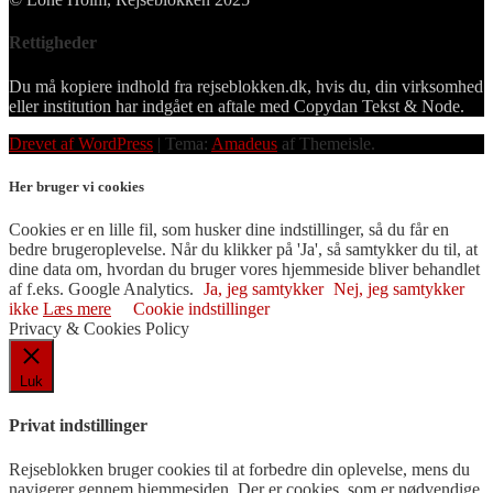
Rettigheder
Du må kopiere indhold fra rejseblokken.dk, hvis du, din virksomhed
eller institution har indgået en aftale med Copydan Tekst & Node.
Drevet af WordPress
|
Tema:
Amadeus
af Themeisle.
Her bruger vi cookies
Cookies er en lille fil, som husker dine indstillinger, så du får en
bedre brugeroplevelse. Når du klikker på 'Ja', så samtykker du til, at
dine data om, hvordan du bruger vores hjemmeside bliver behandlet
af f.eks. Google Analytics.
Ja, jeg samtykker
Nej, jeg samtykker
ikke
Læs mere
Cookie indstillinger
Privacy & Cookies Policy
Luk
Privat indstillinger
Rejseblokken bruger cookies til at forbedre din oplevelse, mens du
navigerer gennem hjemmesiden. Der er cookies, som er nødvendige,