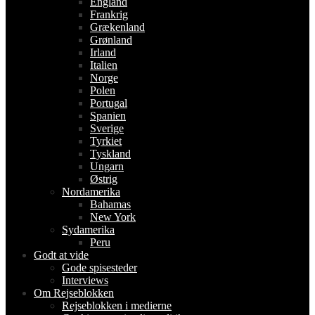
England
Frankrig
Grækenland
Grønland
Irland
Italien
Norge
Polen
Portugal
Spanien
Sverige
Tyrkiet
Tyskland
Ungarn
Østrig
Nordamerika
Bahamas
New York
Sydamerika
Peru
Godt at vide
Gode spisesteder
Interviews
Om Rejseblokken
Rejseblokken i medierne