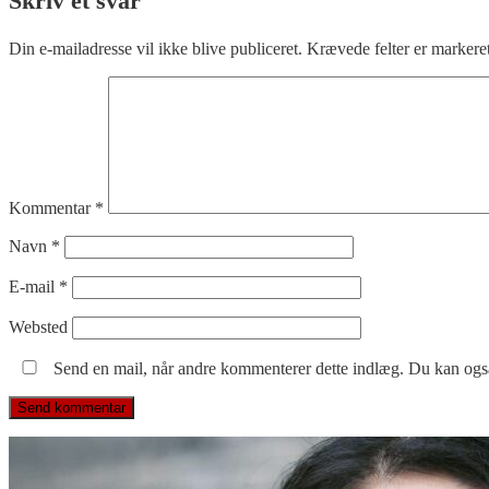
Skriv et svar
Din e-mailadresse vil ikke blive publiceret.
Krævede felter er marker
Kommentar
*
Navn
*
E-mail
*
Websted
Send en mail, når andre kommenterer dette indlæg. Du kan og