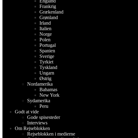
England
Frankrig
Grækenland
Grønland
Irland
Italien
Norge
Polen
Portugal
Spanien
Sverige
Tyrkiet
Tyskland
Ungarn
Østrig
Nordamerika
Bahamas
New York
Sydamerika
Peru
Godt at vide
Gode spisesteder
Interviews
Om Rejseblokken
Rejseblokken i medierne