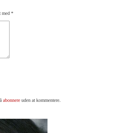
et med
*
så
abonnere
uden at kommentere.