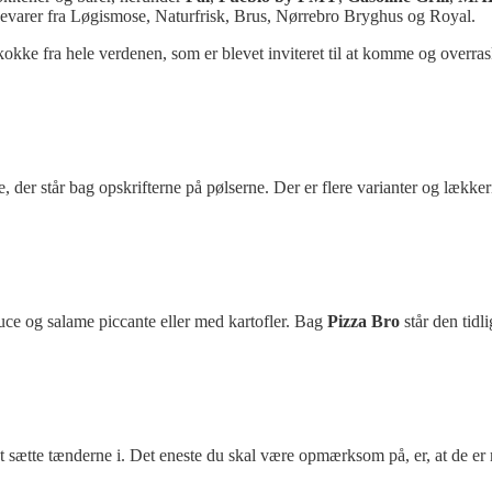
kkevarer fra Løgismose, Naturfrisk, Brus, Nørrebro Bryghus og Royal.
okke fra hele verdenen, som er blevet inviteret til at komme og overr
der står bag opskrifterne på pølserne. Der er flere varianter og lække
uce og salame piccante eller med kartofler. Bag
Pizza Bro
står den tidl
 at sætte tænderne i. Det eneste du skal være opmærksom på, er, at de e