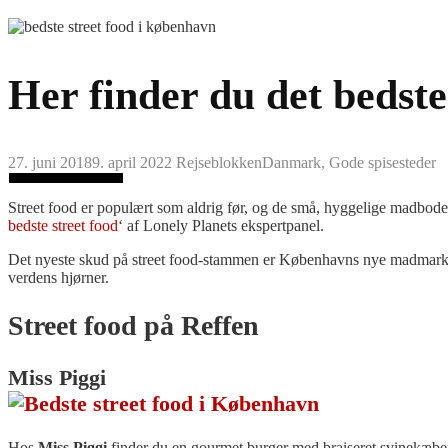
Her finder du det bedst
27. juni 2018
9. april 2022
Rejseblokken
Danmark
,
Gode spisesteder
Street food er populært som aldrig før, og de små, hyggelige madbode
bedste street food
‘ af Lonely Planets ekspertpanel.
Det nyeste skud på street food-stammen er Københavns nye madmar
verdens hjørner.
Street food på Reffen
Miss Piggi
Hos
Miss Piggi
finder du en gourmet burger med braiseret svinekæber