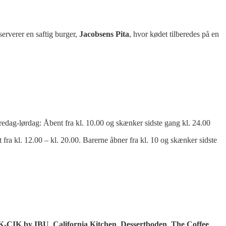
 serverer en saftig burger,
Jacobsens Pita
, hvor kødet tilberedes på en
redag-lørdag: Åbent fra kl. 10.00 og skænker sidste gang kl. 24.00
fra kl. 12.00 – kl. 20.00. Barerne åbner fra kl. 10 og skænker sidste
-CIK by IBU
,
California Kitchen
,
Dessertboden
,
The Coffee