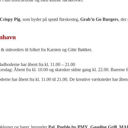
Crispy Pig
, som byder på sprød flæskesteg,
Grab’n Go Burgers
, der
 sideorders til folket fra Karsten og Gitte Bøttker.
Madboderne har åbent fra kl. 11.00 – 21.00
orsdag: Åbent fra kl. 10.00 og skænker sidste gang kl. 22.00. Barerne f
ne har åbent fra kl. 11.00 til 21.00. De kreative værksteder har åbent 
økkener og barer, herunder
Pal
,
Pueblo by PMY
,
Gasoline Grill
,
MAK