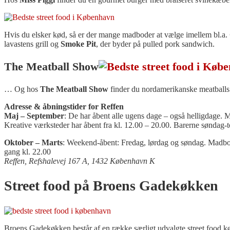
Hvis du elsker kød, så er der mange madboder at vælge imellem bl.a.
lavastens grill og
Smoke Pit
, der byder på pulled pork sandwich.
The Meatball Show
… Og hos
The Meatball Show
finder du nordamerikanske meatballs &
Adresse & åbningstider for Reffen
Maj – September
: De har åbent alle ugens dage – også helligdage. 
Kreative værksteder har åbent fra kl. 12.00 – 20.00. Barerne søndag-t
Oktober – Marts
: Weekend-åbent: Fredag, lørdag og søndag. Madboder
gang kl. 22.00
Reffen, Refshalevej 167 A, 1432 København K
Street food på Broens Gadekøkken
Broens Gadekøkken består af en række særligt udvalgte street food k