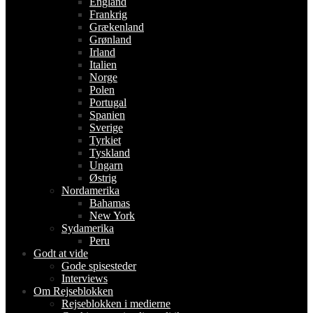
England
Frankrig
Grækenland
Grønland
Irland
Italien
Norge
Polen
Portugal
Spanien
Sverige
Tyrkiet
Tyskland
Ungarn
Østrig
Nordamerika
Bahamas
New York
Sydamerika
Peru
Godt at vide
Gode spisesteder
Interviews
Om Rejseblokken
Rejseblokken i medierne