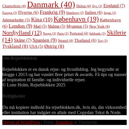
Danmark
(40)
England
(7)
Charterferie
(4)
Dubai
(4)
Dyr
(3)
Frankrig
(9)
Flyrejse
(6)
Italien
(6)
Europa
(3)
Hamborg
(3)
Japan
(3)
København
(19)
Kina
(10)
København
Julemarkeder
(5)
London
(9)
(6)
Mad
(5)
Malmø
(5)
Myanmar
(5)
New York
(4)
Skiferie
Nordjylland
(12)
Portugal
(4)
Norge
(3)
Paris
(3)
Sabbatår
(3)
(14)
Spanien
(9)
Skåne
(7)
Thailand
(6)
Strand
(4)
Tog
(3)
Tyskland
(8)
Østrig
(8)
USA
(5)
Om Rejseblokken
Rejseblokken er en dansk rejse- og livsstilsblog. Jeg begyndte at
blogge i 2013 og har vundet flere priser & awards. Få tips og masser
af inspiration til familie- og individuelle rejser.
© Lone Holm, Rejseblokken 2025
Rettigheder
Du må kopiere indhold fra rejseblokken.dk, hvis du, din virksomhed
eller institution har indgået en aftale med Copydan Tekst & Node.
Drevet af WordPress
|
Tema:
Amadeus
af Themeisle.