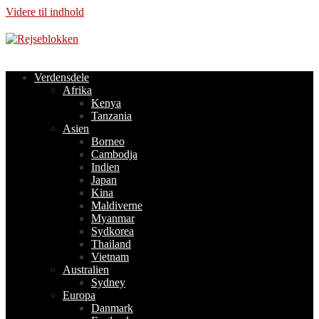
Videre til indhold
Verdensdele
Afrika
Kenya
Tanzania
Asien
Borneo
Cambodja
Indien
Japan
Kina
Maldiverne
Myanmar
Sydkorea
Thailand
Vietnam
Australien
Sydney
Europa
Danmark