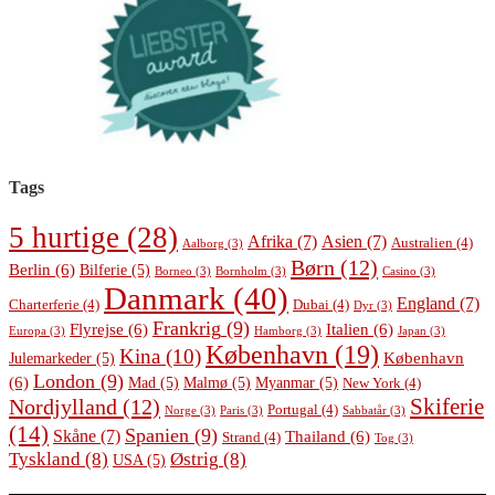
Tags
5 hurtige
(28)
Afrika
(7)
Asien
(7)
Australien
(4)
Aalborg
(3)
Børn
(12)
Berlin
(6)
Bilferie
(5)
Borneo
(3)
Bornholm
(3)
Casino
(3)
Danmark
(40)
England
(7)
Charterferie
(4)
Dubai
(4)
Dyr
(3)
Frankrig
(9)
Flyrejse
(6)
Italien
(6)
Europa
(3)
Hamborg
(3)
Japan
(3)
København
(19)
Kina
(10)
København
Julemarkeder
(5)
London
(9)
(6)
Mad
(5)
Malmø
(5)
Myanmar
(5)
New York
(4)
Skiferie
Nordjylland
(12)
Portugal
(4)
Norge
(3)
Paris
(3)
Sabbatår
(3)
(14)
Spanien
(9)
Skåne
(7)
Thailand
(6)
Strand
(4)
Tog
(3)
Tyskland
(8)
Østrig
(8)
USA
(5)