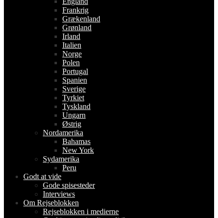
England
Frankrig
Grækenland
Grønland
Irland
Italien
Norge
Polen
Portugal
Spanien
Sverige
Tyrkiet
Tyskland
Ungarn
Østrig
Nordamerika
Bahamas
New York
Sydamerika
Peru
Godt at vide
Gode spisesteder
Interviews
Om Rejseblokken
Rejseblokken i medierne