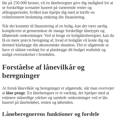
lån på 250.000 kroner, vil en låneberegner give dig mulighed for at
se forskellige scenarier baseret på varierende renter og
afdragsperioder, hvilket kan hjælpe dig med at træffe en
velinformeret beslutning omkring din finansiering.
Når det kommer til finansiering af en bolig, kan det være særlig
kompliceret at gennemskue de mange forskellige lånetyper og
tilhørende omkostninger. Ved at bruge en boliglånsberegner, kan du
få en mere præcis beregning af, hvad et boliglån vil koste dig og
dermed klarlægge din økonomiske situation. Det er afgørende at
have et sådant værktøj for at planlægge dit budget realistisk og
undgå overraskelser i fremtiden.
Forståelse af lånevilkår og
beregninger
At forstå lånevilkår og beregninger er afgørende, når man overvejer
at
låne penge
. En låneberegner er et værktøj, der hjælper med at
estimere månedlige ydelser og samlede omkostninger ved et lån
baseret på lånebeløbet, renten og løbetiden.
Låneberegnerens funktioner og fordele