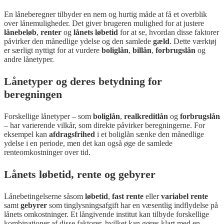
En låneberegner tilbyder en nem og hurtig måde at få et overblik
over lånemuligheder. Det giver brugeren mulighed for at justere
lånebeløb
,
renter
og
lånets løbetid
for at se, hvordan disse faktorer
påvirker den månedlige ydelse og den samlede
gæld
. Dette værktøj
er særligt nyttigt for at vurdere
boliglån
,
billån
,
forbrugslån
og
andre lånetyper.
Lånetyper og deres betydning for
beregningen
Forskellige lånetyper – som
boliglån
,
realkreditlån
og
forbrugslån
– har varierende vilkår, som direkte påvirker beregningerne. For
eksempel kan
afdragsfrihed
i et boliglån sænke den månedlige
ydelse i en periode, men det kan også øge de samlede
renteomkostninger over tid.
Lånets løbetid, rente og gebyrer
Lånebetingelserne såsom
løbetid
,
fast rente
eller
variabel rente
samt
gebyrer
som tinglysningsafgift har en væsentlig indflydelse på
lånets omkostninger. Et långivende institut kan tilbyde forskellige
kombinationer af disse faktorer, hvilket kan gøres klart med en