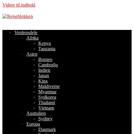
Videre til indhold
Verdensdele
Afrika
Kenya
Tanzania
Asien
Borneo
Cambodja
Indien
Japan
Kina
Maldiverne
Myanmar
Sydkorea
Thailand
Vietnam
Australien
Sydney
Europa
Danmark