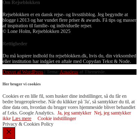
Om Rejseblokken
Rejseblokken er en dansk rejse- og livsstilsblog. Jeg begyndte at
blogge i 2013 og har vundet flere priser & awards. Få tips og masser
af inspiration til familie- og individuelle rejser.
© Lone Holm, Rejseblokken 2025
Rettigheder
Du må kopiere indhold fra rejseblokken.dk, hvis du, din virksomhed
eller institution har indgået en aftale med Copydan Tekst & Node.
Drevet af WordPress
|
Tema:
Amadeus
af Themeisle.
Her bruger vi cookies
Cookies er en lille fil, som husker dine indstillinger, så du får en
bedre brugeroplevelse. Når du klikker på 'Ja', så samtykker du til, at
dine data om, hvordan du bruger vores hjemmeside bliver behandlet
af f.eks. Google Analytics.
Ja, jeg samtykker
Nej, jeg samtykker
ikke
Læs mere
Cookie indstillinger
Privacy & Cookies Policy
Luk