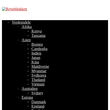
Videre
til
indhold
Verdensdele
Afrika
Kenya
Tanzania
Asien
Borneo
Cambodja
Indien
Japan
Kina
Maldiverne
Myanmar
Sydkorea
Thailand
Vietnam
Australien
Sydney
Europa
Danmark
England