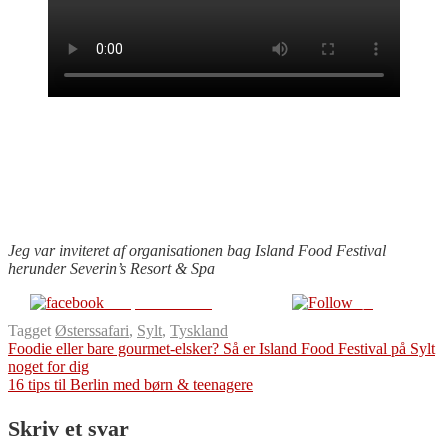
Jeg var inviteret af organisationen bag Island Food Festival
herunder Severin’s Resort & Spa
Del på Facebook
Følg
Tagget
Østerssafari
,
Sylt
,
Tyskland
Indlægsnavigation
Foodie eller bare gourmet-elsker? Så er Island Food Festival på Sylt
noget for dig
16 tips til Berlin med børn & teenagere
Skriv et svar