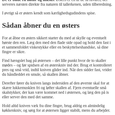
serveres næsten direkte fra naturen til tallerkenen, uden tilberedning.
I øvrigt så er østers kendt som kærlighedsgudindens spise.
Sådan åbner du en østers
For at åbne en østers sikkert starter du med at skylle og eventuelt
børste den ren. Læg den med den flade side opad og hold den fast i
et sammenfoldet viskestykke eller en beskyttelseshandske, så dine
fingre er sikre.
Find hængslet bag på østersen – det lille punkt hvor de to skaller
mødes – og før spidsen af en østerskniv ind der. Brug et kontrolleret
pres og små vrid, indtil kniven glider ind. Når den sidder fast, vrider
du håndleddet en smule, så skallen åbner.
Derefter fører du kniven langs indersiden af den øverste skal for at
skære lukkemusklen fri og løfter skallen af. Fjern eventuelle små
skalstykker, der kan være kommet ned i østersen, og læg den på is
eller server den med det samme.
Hold altid kniven væk fra dine fingre, brug aldrig en almindelig
køkkenkniv, og sørg for at østersen ligger stabilt, mens du arbejder.