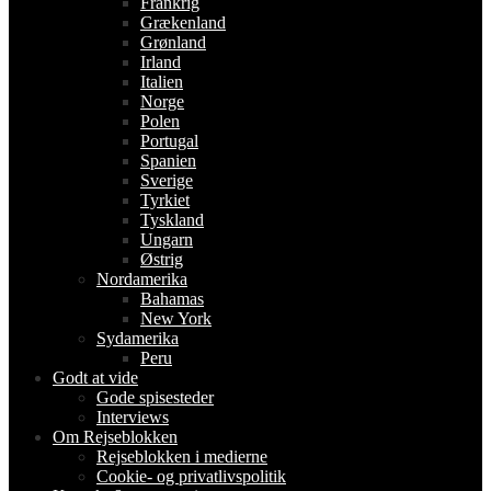
Frankrig
Grækenland
Grønland
Irland
Italien
Norge
Polen
Portugal
Spanien
Sverige
Tyrkiet
Tyskland
Ungarn
Østrig
Nordamerika
Bahamas
New York
Sydamerika
Peru
Godt at vide
Gode spisesteder
Interviews
Om Rejseblokken
Rejseblokken i medierne
Cookie- og privatlivspolitik