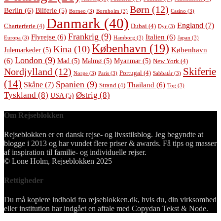
Børn
(12)
Berlin
(6)
Bilferie
(5)
Borneo
(3)
Bornholm
(3)
Casino
(3)
Danmark
(40)
England
(7)
Charterferie
(4)
Dubai
(4)
Dyr
(3)
Frankrig
(9)
Flyrejse
(6)
Italien
(6)
Europa
(3)
Hamborg
(3)
Japan
(3)
København
(19)
Kina
(10)
København
Julemarkeder
(5)
London
(9)
(6)
Mad
(5)
Malmø
(5)
Myanmar
(5)
New York
(4)
Skiferie
Nordjylland
(12)
Portugal
(4)
Norge
(3)
Paris
(3)
Sabbatår
(3)
(14)
Spanien
(9)
Skåne
(7)
Thailand
(6)
Strand
(4)
Tog
(3)
Tyskland
(8)
Østrig
(8)
USA
(5)
Om Rejseblokken
Rejseblokken er en dansk rejse- og livsstilsblog. Jeg begyndte at
blogge i 2013 og har vundet flere priser & awards. Få tips og masser
af inspiration til familie- og individuelle rejser.
© Lone Holm, Rejseblokken 2025
Rettigheder
Du må kopiere indhold fra rejseblokken.dk, hvis du, din virksomhed
eller institution har indgået en aftale med Copydan Tekst & Node.