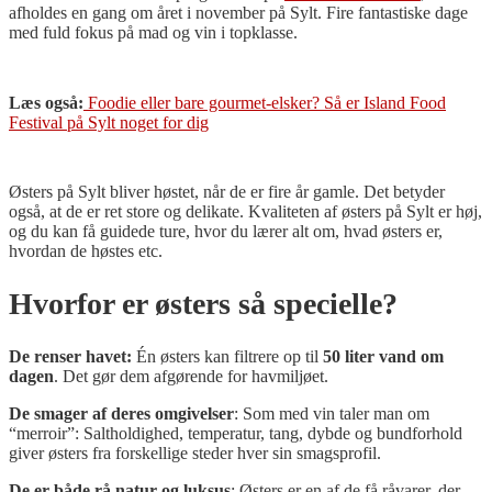
afholdes en gang om året i november på Sylt. Fire fantastiske dage
med fuld fokus på mad og vin i topklasse.
Læs også:
Foodie eller bare gourmet-elsker? Så er Island Food
Festival på Sylt noget for dig
Østers på Sylt bliver høstet, når de er fire år gamle. Det betyder
også, at de er ret store og delikate. Kvaliteten af østers på Sylt er høj,
og du kan få guidede ture, hvor du lærer alt om, hvad østers er,
hvordan de høstes etc.
Hvorfor er østers så specielle?
De renser havet:
Én østers kan filtrere op til
50 liter vand om
dagen
. Det gør dem afgørende for havmiljøet.
De smager af deres omgivelser
: Som med vin taler man om
“merroir”: Saltholdighed, temperatur, tang, dybde og bundforhold
giver østers fra forskellige steder hver sin smagsprofil.
De er både rå natur og luksus
: Østers er en af de få råvarer, der