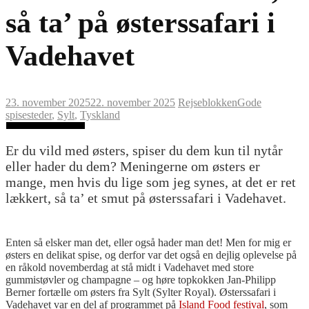
så ta’ på østerssafari i
Vadehavet
23. november 2025
22. november 2025
Rejseblokken
Gode
spisesteder
,
Sylt
,
Tyskland
Er du vild med østers, spiser du dem kun til nytår
eller hader du dem? Meningerne om østers er
mange, men hvis du lige som jeg synes, at det er ret
lækkert, så ta’ et smut på østerssafari i Vadehavet.
Enten så elsker man det, eller også hader man det! Men for mig er
østers en delikat spise, og derfor var det også en dejlig oplevelse på
en råkold novemberdag at stå midt i Vadehavet med store
gummistøvler og champagne – og høre topkokken Jan-Philipp
Berner fortælle om østers fra Sylt (Sylter Royal). Østerssafari i
Vadehavet var en del af programmet på
Island Food festival
, som