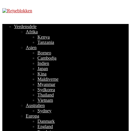
Videre
til
indhold
Verdensdele
Afrika
Kenya
Tanzania
Asien
Borneo
Cambodja
Indien
Japan
Kina
Maldiverne
Myanmar
Sydkorea
Thailand
Vietnam
Australien
Sydney
Europa
Danmark
England