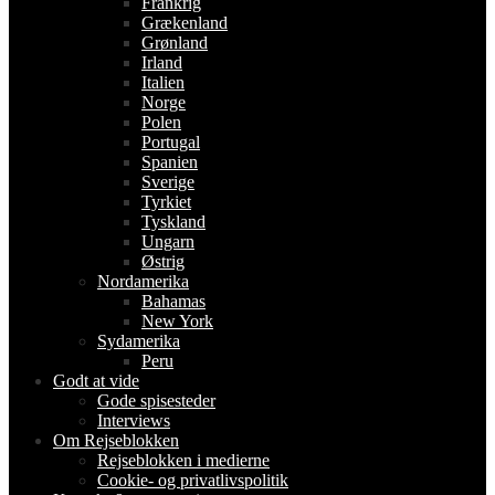
Frankrig
Grækenland
Grønland
Irland
Italien
Norge
Polen
Portugal
Spanien
Sverige
Tyrkiet
Tyskland
Ungarn
Østrig
Nordamerika
Bahamas
New York
Sydamerika
Peru
Godt at vide
Gode spisesteder
Interviews
Om Rejseblokken
Rejseblokken i medierne
Cookie- og privatlivspolitik