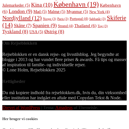
København
(19)
Kina
(10)
København
Julemarkeder
(5)
London
(9)
(6)
Mad
(5)
Malmø
(5)
Myanmar
(5)
New York
(4)
Skiferie
Nordjylland
(12)
Portugal
(4)
Norge
(3)
Paris
(3)
Sabbatår
(3)
(14)
Spanien
(9)
Skåne
(7)
Thailand
(6)
Strand
(4)
Tog
(3)
Tyskland
(8)
Østrig
(8)
USA
(5)
Om Rejseblokken
Rejseblokken er en dansk rejse- og livsstilsblog. Jeg begyndte at
blogge i 2013 og har vundet flere priser & awards. Få tips og masser
af inspiration til familie- og individuelle rejser.
© Lone Holm, Rejseblokken 2025
Rettigheder
Du må kopiere indhold fra rejseblokken.dk, hvis du, din virksomhed
eller institution har indgået en aftale med Copydan Tekst & Node.
Drevet af WordPress
|
Tema:
Amadeus
af Themeisle.
Her bruger vi cookies