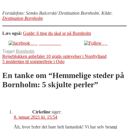
Forsidefoto: Semko Balcerski/ Destination Bornholm
.
Kilde
:
Destination Bornholm
Læs også:
Guide: 6 ting du skal se på Bornholm
Del på Facebook
Følg
Tagget
Bornholm
Indlægsnavigation
Rejseblokken anbefaler 10 gratis oplevelser i Nordjylland
5 insidertips til sommerferie i Oslo
En tanke om “
Hemmelige steder på
Bornholm: 5 skjulte perler
”
Cirkeline
siger:
8. januar 2021 kl. 15:54
Åh, hvor lyder det bare helt fantastisk! Vi har selv besøgt